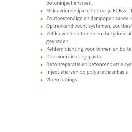
betoninjectieharsen.
Milieuvriendelijke chloorvrije ECB &
Zoutbestendige en dampopen saneermo
Optrekkend vocht systemen, zoutbes
Zelfklevende bitumen en -butylfolie a
gesneden.
Kelderafdichting voor binnen en buite
Doorvoerdichtingspasta.
Betonreparatie en betonrenovatie sy
Injectieharsen op polyurethaanbasis
Vloercoatings