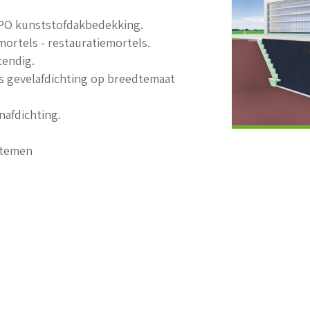
 TPO kunststofdakbedekking.
rtels - restauratiemortels.
tendig.
ls gevelafdichting op breedtemaat
nafdichting.
stemen