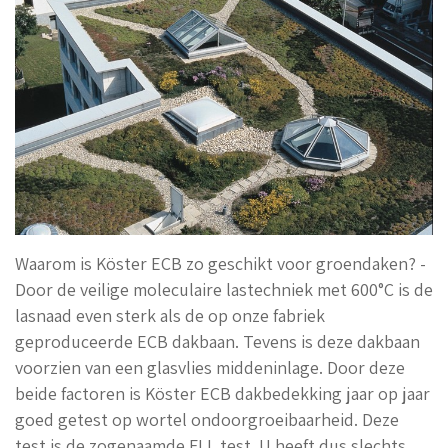
Waarom is Köster ECB zo geschikt voor groendaken? -
Door de veilige moleculaire lastechniek met 600°C is de
lasnaad even sterk als de op onze fabriek
geproduceerde ECB dakbaan. Tevens is deze dakbaan
voorzien van een glasvlies middeninlage. Door deze
beide factoren is Köster ECB dakbedekking jaar op jaar
goed getest op wortel ondoorgroeibaarheid. Deze
test is de zogenaamde FLL test. U heeft dus slechts