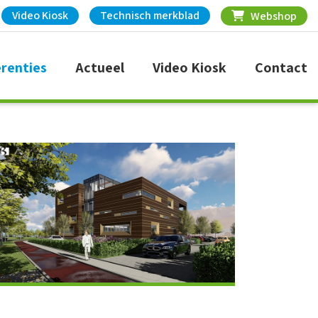
Video Kiosk
Technisch merkblad
Webshop
renties
Actueel
Video Kiosk
Contact