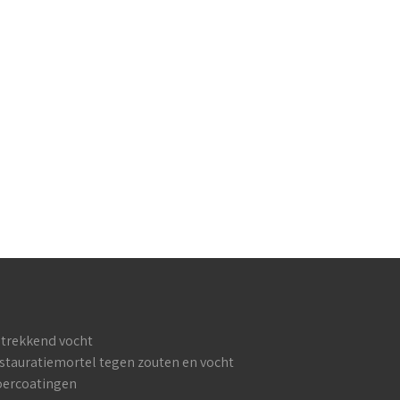
trekkend vocht
stauratiemortel tegen zouten en vocht
oercoatingen