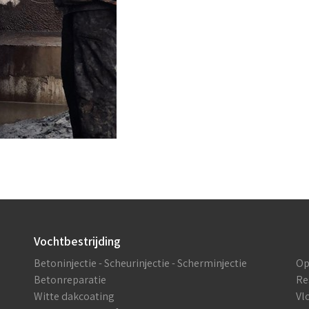
Vochtbestrijding
Betoninjectie - Scheurinjectie - Scherminjectie
Op
Betonreparatie
Re
Witte dakcoating
Vl