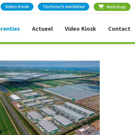
Video Kiosk
Technisch merkblad
Webshop
renties
Actueel
Video Kiosk
Contact