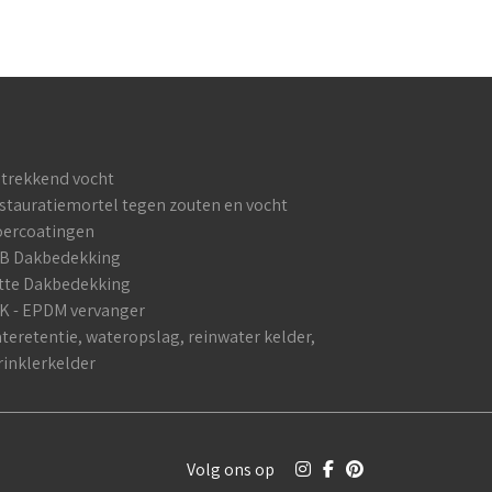
trekkend vocht
stauratiemortel tegen zouten en vocht
oercoatingen
B Dakbedekking
tte Dakbedekking
K - EPDM vervanger
teretentie, wateropslag, reinwater kelder,
rinklerkelder
Volg ons op