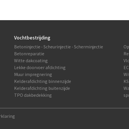
Vochtbestrijding
Betoninjectie - Scheurinjectie - Scherminjectie
Op
Betonreparatie
Re
Witte dakcoating
Vl
Lekke doorvoer afdichting
EC
Muur impregnering
Wi
Kelderafdichting binnenzijde
KS
Kelderafdichting buitenzijde
Wa
TPO dakbedekking
sp
rklaring