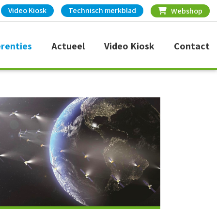
Video Kiosk
Technisch merkblad
Webshop
renties
Actueel
Video Kiosk
Contact