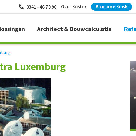
Over Koster
Brochure Kiosk
0341 - 46 70 90
lossingen
Architect & Bouwcalculatie
Refe
mburg
stra Luxemburg