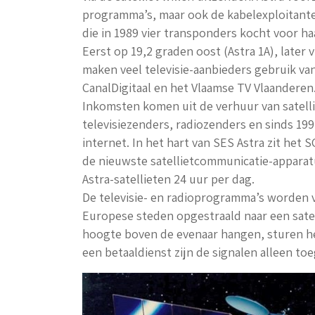
programma’s, maar ook de kabelexploitanten
die in 1989 vier transponders kocht voor ha
Eerst op 19,2 graden oost (Astra 1A), later
maken veel televisie-aanbieders gebruik v
CanalDigitaal en het Vlaamse TV Vlaanderen
Inkomsten komen uit de verhuur van satelli
televisiezenders, radiozenders en sinds 19
internet. In het hart van SES Astra zit het SC
de nieuwste satellietcommunicatie-apparat
Astra-satellieten 24 uur per dag.
De televisie- en radioprogramma’s worden va
Europese steden opgestraald naar een satell
hoogte boven de evenaar hangen, sturen het
een betaaldienst zijn de signalen alleen to